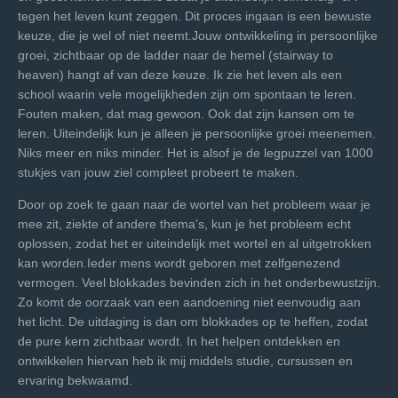
tegen het leven kunt zeggen. Dit
proces ingaan is een bewuste
keuze, die je wel of niet neemt.
Jouw ontwikkeling in persoonlijke
groei, zichtbaar op de
ladder naar de hemel (stairway to
heaven) hangt af van deze
keuze. Ik zie het leven als een
school waarin vele
mogelijkheden zijn om spontaan te leren.
Fouten maken, dat
mag gewoon. Ook dat zijn kansen om te
leren. Uiteindelijk
kun je alleen je persoonlijke groei meenemen.
Niks meer en
niks minder. Het is alsof je de legpuzzel van 1000
stukjes van
jouw ziel compleet probeert te maken.
Door op zoek te gaan naar de wortel van het probleem
waar je
mee zit, ziekte of andere thema's, kun je het
probleem echt
oplossen, zodat het er uiteindelijk met
wortel en al uitgetrokken
kan worden.
Ieder mens wordt geboren met zelfgenezend
vermogen.
Veel blokkades bevinden zich in het onderbewustzijn.
Zo
komt de oorzaak van een aandoening niet eenvoudig aan
het licht. De uitdaging is dan om blokkades op te heffen,
zodat
de pure kern zichtbaar wordt. In het helpen
ontdekken en
ontwikkelen hiervan heb ik mij middels
studie, cursussen en
ervaring bekwaamd.