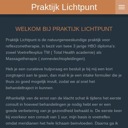
Praktijk Lichtpunt
Ga
direct
naar
de
WELKOM BIJ PRAKTIJK LICHTPUNT
hoofdinhoud
Praktijk Lichtpunt is de natuurgeneeskundige praktijk voor
reflexzonetherapie, in bezit van twee 3 jarige HBO diploma's:
zowel Voetreflexplus TM ( Total Health academie) als
Massagetherapie ( zonnevlechtopleidingen).
Heb je een curatieve hulpvraag en besluit je bij mij een kort
zorgtraject aan te gaan, dan mail ik je een intake formulier die je
thuis zo goed mogelijk invult, zodat we al snel het
behandeltraject in kunnen.
Afhankelijk van de ernst van de klacht schat ik tijdens het eerste
consult in hoeveel behandelingen je nodig hebt eer er een
goede verbetering van je gezondheid behaald is. De eerste keer
bij voorkeur een consult van 1 uur, mijn basis is voetreflex
omdat meridianen het hele lichaam beinvloeden. Daarna ga ik