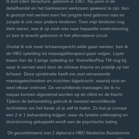
Ik ben Ellen Verschure, geboren in 1967.
Na jaren in de
detailhandel en het bankwezen werkzaam geweest te zijn, ben
ik gestopt met werken toen het jongste kind geboren was en
zorgde ik ook
voor andere kinderen. Toen mijn kinderen nog
klein waren, was
ik op zoek was naar bepaalde ondersteuning,
zo ben
ik terecht gekomen in het alternatieve circuit.
Omdat ik ook meer
lichaamsgericht wilde gaan werken, ben ik
de HBO opleiding tot
massagetherapeut gaan volgen. Layer
kwam hier de 3 jarige opleiding tot VoetreflexPlus TM nog bij,
waar ik verrast werd door de chinese theorie en praktijk op het
lichaam. Deze cpmbinatie heeft me veel verrassende
massagetechnieken en inzichten bijgebracht, waarbij oost en
west elkaar ontmoet. De verschillende massages die
ik nu
toepas kunnen afgestemd worden op de cliënt en de klacht.
Tijdens de behandeling
gebruik ik meestal verschillende
technieken om het beste uit je zelf te halen. Zo kun je zomaar
een 2 in 1 behandeling krijgen, waar de fysieke ontknoping en
doorstroming gekoppeld wordt aan de psychische lading.
Dit gecombineerd met 2 diploma's HBO Medische Basiskennis