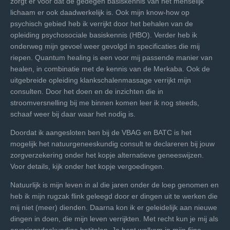
zorgt er voor
dat de gedegen basiskennis van het menselijk
lichaam er ook daadwerkelijk
is. Ook mijn know-how op
psychisch gebied heb ik verrijkt door het behalen
van de
opleiding psychosociale basiskennis (HBO). Verder heb ik
onderweg
mijn gevoel weer gevolgd in specificaties die mij
riepen. Quantum healing is
een voor mij passende manier van
healen, in combinatie met de kennis van
de Merkaba. Ook de
uitgebreide opleiding klankschalenmassage verrijkt mijn
consulten. Door het doen en de inzichten die in
stroomversnelling bij me binnen komen leer ik nog steeds,
schaaf weer bij daar waar het nodig is.
Doordat ik aangesloten ben bij de VBAG en BATC is het
mogelijk het
natuurgeneeskundig consult te declareren bij jouw
zorgverzekering onder het
kopje alternatieve geneeswijzen.
Voor details, kijk onder het kopje
vergoedingen.
Natuurlijk is mijn leven in al die jaren onder de loep genomen en
heb ik mijn
rugzak flink geleegd door er dingen uit te werken die
mij niet (meer) dienden.
Daarna kon ik er geleidelijk aan nieuwe
dingen in doen, die mijn leven
verrijkten. Met recht kun je mij als