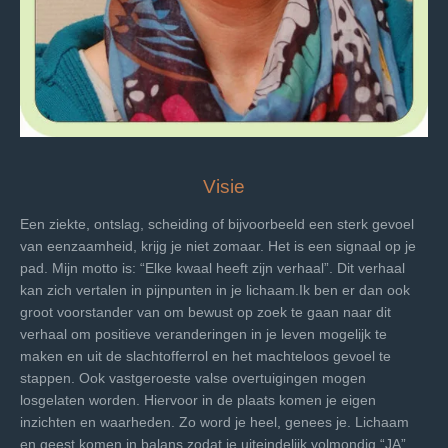
Visie
Een ziekte, ontslag, scheiding of bijvoorbeeld een sterk
gevoel
van eenzaamheid, krijg je niet zomaar. Het is een
signaal op je
pad. Mijn motto is: “Elke kwaal heeft zijn
verhaal”. Dit verhaal
kan zich vertalen in pijnpunten in je
lichaam.
Ik ben er dan ook
groot voorstander van om bewust op zoek
te gaan naar dit
verhaal om positieve veranderingen in je
leven mogelijk te
maken en uit de slachtofferrol en het
machteloos gevoel te
stappen. Ook vastgeroeste valse
overtuigingen mogen
losgelaten worden. Hiervoor in de plaats
komen je eigen
inzichten en waarheden. Zo word je heel,
genees je. Lichaam
en geest komen in balans zodat je
uiteindelijk volmondig “JA”